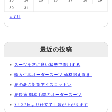
23
24
25
26
27
28
29
30
31
« 7月
最近の投稿
スーツを常に良い状態で着用する
輸入生地オーダースーツ 価格据え置き!
夏の暑さ対策アイスコットン
夏快適!御幸毛織のオーダースーツ
7月27日より仕立て工賃が上がります